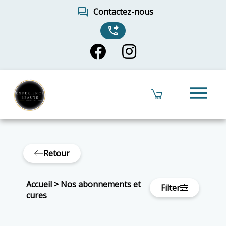
forum
Contactez-nous
phone_forwarded
menu
Retour
Accueil
>
Nos abonnements et
Filter
cures