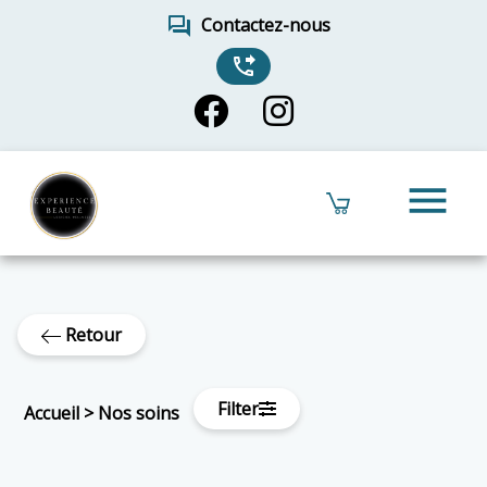
forum
Contactez-nous
phone_forwarded
menu
Retour
Filter
Accueil
>
Nos soins