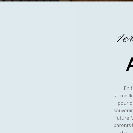
1e
En f
accueill
pour q
souvenir
Future 
parents 
chacun