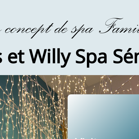
r concept de spa Famil
s et Willy Spa S