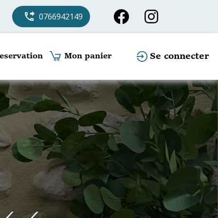
phone_forwarded
0766942149
Se connecter
eservation
Mon panier