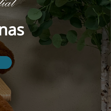
ial
énas