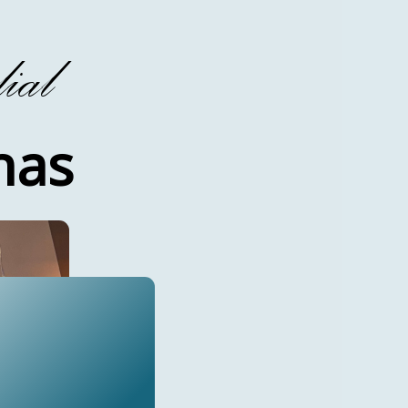
ial
énas