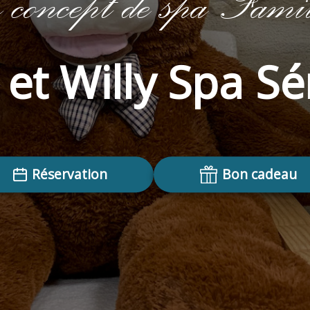
r concept de spa Famil
s et Willy Spa S
Réservation
Bon cadeau