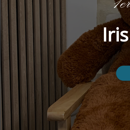
1e
Iri