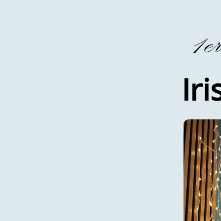
1e
Iri