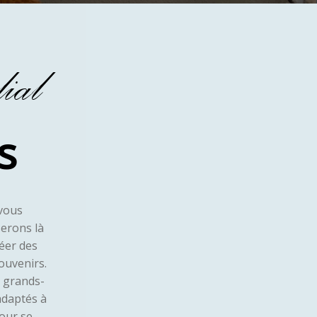
ial
s
 vous
serons là
éer des
ouvenirs.
 grands-
adaptés à
pour se