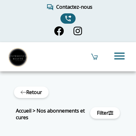
forum
Contactez-nous
phone_forwarded
menu
Retour
Accueil
>
Nos abonnements et
Filter
cures