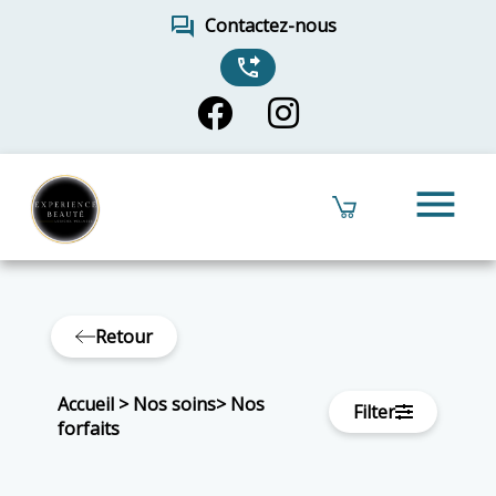
forum
Contactez-nous
phone_forwarded
menu
Retour
Accueil
>
Nos soins
>
Nos
Filter
forfaits