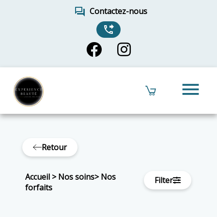
forum
Contactez-nous
phone_forwarded
menu
Retour
Accueil
>
Nos soins
>
Nos
Filter
forfaits