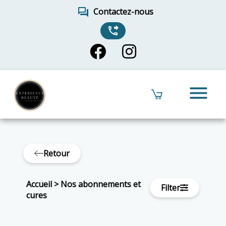
forum
Contactez-nous
phone_forwarded
menu
Retour
Accueil
>
Nos abonnements et
Filter
cures