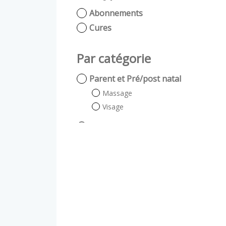
Abonnements
Cures
Par catégorie
Parent et Pré/post natal
Massage
Visage
Les Premiers Mois (0 -1 an)
Baby Spa
Massage bébé
Massage peau à peau
Willy se la joue grand frère (1 -
3 ans)
Massage Scénarisé