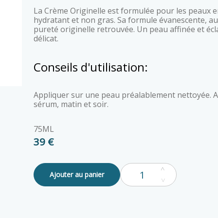
La Crème Originelle est formulée pour les peaux en recherche d’un soin léger,
hydratant et non gras. Sa formule évanescente, aux
pureté originelle retrouvée. Un peau affinée et éc
délicat.
Conseils d'utilisation:
Appliquer sur une peau préalablement nettoyée. Appliquer sur le visage, après le
sérum, matin et soir.
75ML
39 €
Ajouter au panier