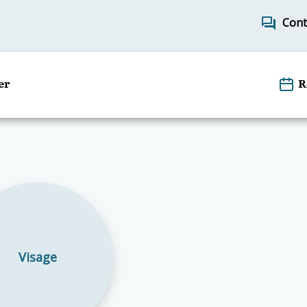
forum
Cont
er
R
Visage