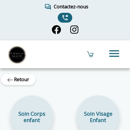
forum
Contactez-nous
phone_forwarded
menu
Retour
Soin Corps
Soin Visage
enfant
Enfant