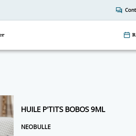
forum
Cont
er
R
HUILE P'TITS BOBOS 9ML
NEOBULLE