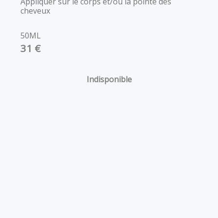
Appliquer sur le corps et/ou la pointe des
cheveux
50ML
31 €
Indisponible