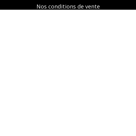
Nos conditions de vente
Mentions légales
Retrouvez-nous aussi sur
A propos
Nos prestations
Boutique
Réservation