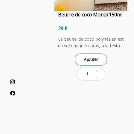
Beurre de coco Monoï 150ml
29 €
Le beurre de coco polynésien est
un soin pour le corps, à la texture
ferme dans son état brut, qui se
transforme en une huile fluide au
Ajouter
contact de la peau. Sa fragrance
exotique de Monoï vous invite à
un voyage des sens. L’Huile de
Coco issue de l’agriculture
biologique renforce le pouvoir
nourrissant du soin et offre
douceur à la peau.