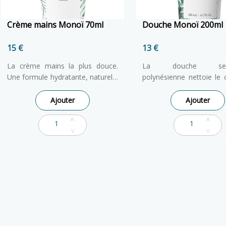
Crème mains Monoï 70ml
Douche Monoï 200ml
15 €
13 €
La crème mains la plus douce.
La douche senso
Une formule hydratante, naturelle
polynésienne nettoie le 
et non grasse, présentée dans un
douceur et parfume la p
tube de 70 ml
fragrance enivrante de M
Ajouter
Ajouter