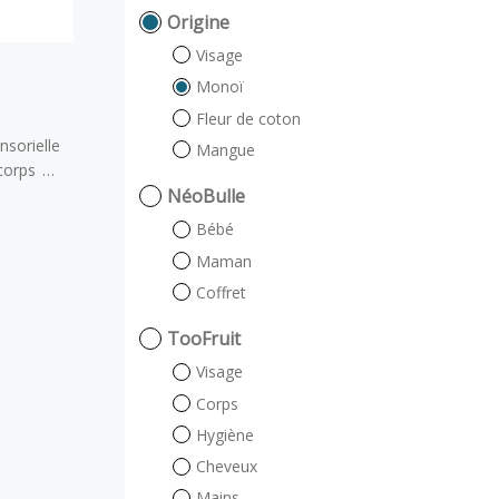
Origine
Visage
Monoï
Fleur de coton
rielle
Mangue
corps en
eau à la
NéoBulle
onoï.
Bébé
Maman
Coffret
TooFruit
Visage
Corps
Hygiène
Cheveux
Mains